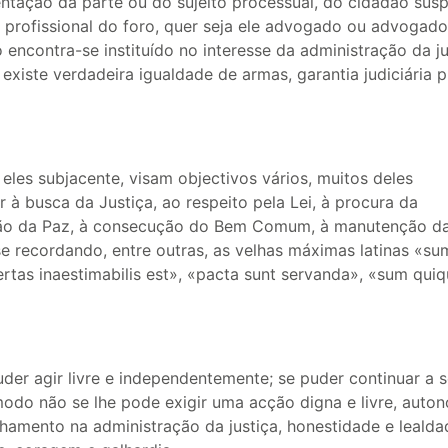
esentação da parte ou do sujeito processual, do cidadão susp
 profissional do foro, quer seja ele advogado ou advogado
o encontra-se instituído no interesse da administração da ju
xiste verdadeira igualdade de armas, garantia judiciária p
 eles subjacente, visam objectivos vários, muitos deles
 à busca da Justiça, ao respeito pela Lei, à procura da
ção da Paz, à consecução do Bem Comum, à manutenção d
se recordando, entre outras, as velhas máximas latinas «
bertas inaestimabilis est», «pacta sunt servanda», «sum qui
uder agir livre e independentemente; se puder continuar a s
modo não se lhe pode exigir uma acção digna e livre, auto
hamento na administração da justiça, honestidade e lealda