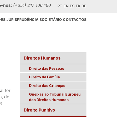
e-nos:
(+351) 217 106 160
PT
EN
ES
FR
DE
ÕES
JURISPRUDÊNCIA
SOCIETÁRIO
CONTACTOS
Direitos Humanos
Direito das Pessoas
Direito da Família
Direito das Crianças
al for
Queixas ao Tribunal Europeu
o, de
dos Direitos Humanos
 a
Direito Punitivo