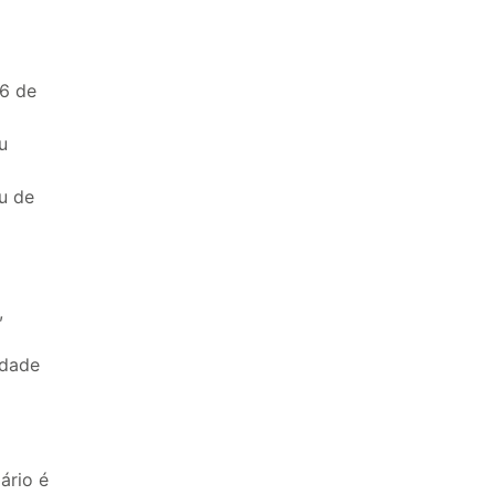
26 de
u
u de
,
idade
ário é