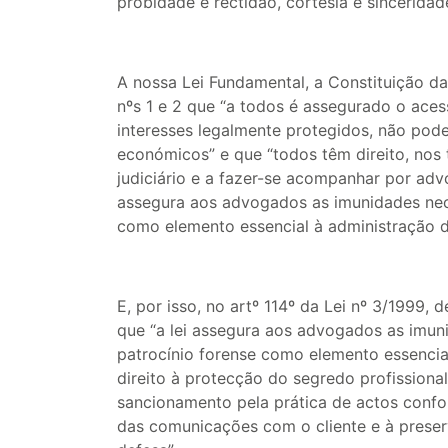
probidade e rectidão, cortesia e sinceridad
A nossa Lei Fundamental, a Constituição da
nºs 1 e 2 que “a todos é assegurado o acess
interesses legalmente protegidos, não pode
económicos” e que “todos têm direito, nos t
judiciário e a fazer-se acompanhar por adv
assegura aos advogados as imunidades nece
como elemento essencial à administração da
E, por isso, no artº 114º da Lei nº 3/1999, 
que “a lei assegura aos advogados as imun
patrocínio forense como elemento essencia
direito à protecção do segredo profissional;
sancionamento pela prática de actos confor
das comunicações com o cliente e à preser