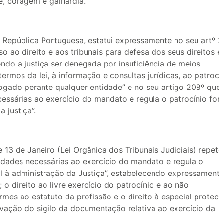
e, coragem e galhardia.
 República Portuguesa, estatui expressamente no seu artº
o ao direito e aos tribunais para defesa dos seus direitos 
ndo a justiça ser denegada por insuficiência de meios
ermos da lei, à informação e consultas jurídicas, ao patroc
ogado perante qualquer entidade” e no seu artigo 208º que 
ssárias ao exercício do mandato e regula o patrocínio fo
 justiça”.
de 13 de Janeiro (Lei Orgânica dos Tribunais Judiciais) repe
idades necessárias ao exercício do mandato e regula o
l à administração da Justiça”, estabelecendo expressament
 o direito ao livre exercício do patrocínio e ao não
mes ao estatuto da profissão e o direito à especial prote
vação do sigilo da documentação relativa ao exercício da