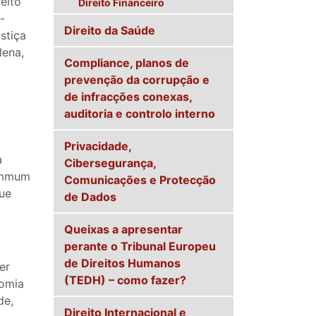
eito
Direito Financeiro
-
Direito da Saúde
stiça
lena,
Compliance, planos de
prevenção da corrupção e
de infracções conexas,
auditoria e controlo interno
Privacidade,
a
Cibersegurança,
summum
Comunicações e Protecção
que
de Dados
Queixas a apresentar
perante o Tribunal Europeu
de Direitos Humanos
er
(TEDH) – como fazer?
nomia
de,
Direito Internacional e