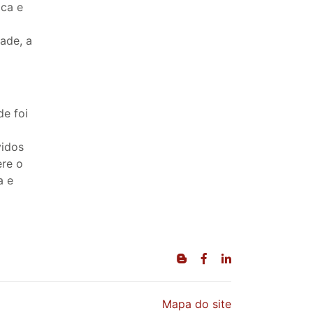
ica e
dade, a
de foi
vidos
ere o
a e
Mapa do site