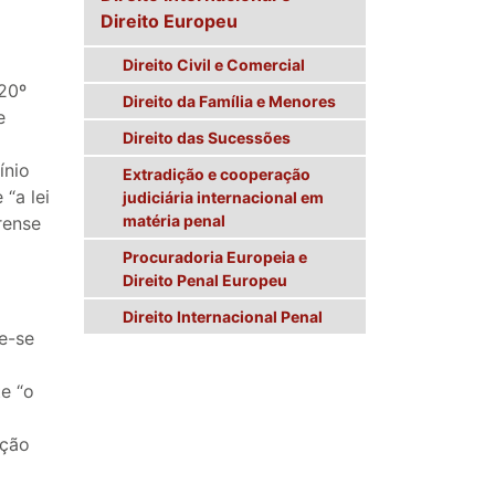
Direito Europeu
Direito Civil e Comercial
 20º
Direito da Família e Menores
e
Direito das Sucessões
ínio
Extradição e cooperação
“a lei
judiciária internacional em
matéria penal
rense
Procuradoria Europeia e
Direito Penal Europeu
Direito Internacional Penal
te-se
e “o
cção