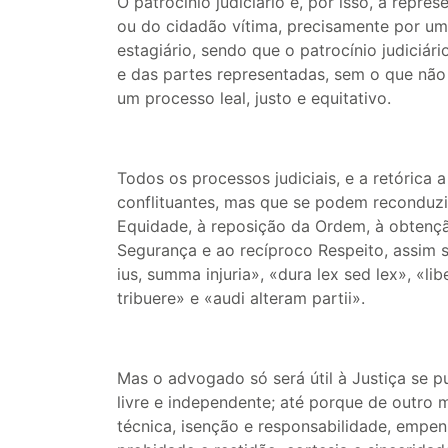
O patrocínio judiciário é, por isso, a repr
ou do cidadão vítima, precisamente por um
estagiário, sendo que o patrocínio judiciári
e das partes representadas, sem o que não e
um processo leal, justo e equitativo.
Todos os processos judiciais, e a retórica a
conflituantes, mas que se podem reconduzir
Equidade, à reposição da Ordem, à obten
Segurança e ao recíproco Respeito, assim 
ius, summa injuria», «dura lex sed lex», «li
tribuere» e «audi alteram partii».
Mas o advogado só será útil à Justiça se p
livre e independente; até porque de outro 
técnica, isenção e responsabilidade, empen