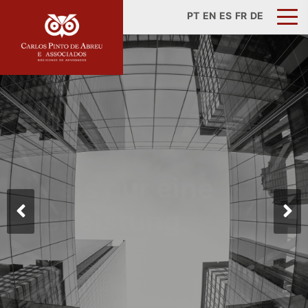
PT
EN
ES
FR
DE
Mehr als nur eine
Dienstleistung.
SPRECHEN SIE MIT
UNS