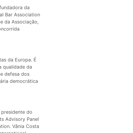
 fundadora da
al Bar Association
te da Associação,
oncorrida
as da Europa. É
a qualidade da
nte defesa dos
iária democrática
i presidente do
ts Advisory Panel
ation. Vânia Costa