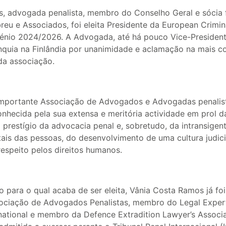
, advogada penalista, membro do Conselho Geral e sócia
reu e Associados, foi eleita Presidente da European Crimin
riénio 2024/2026. A Advogada, até há pouco Vice-Presiden
ínquia na Finlândia por unanimidade e aclamação na mais c
da associação.
mportante Associação de Advogados e Advogadas penalist
nhecida pela sua extensa e meritória actividade em prol d
do prestígio da advocacia penal e, sobretudo, da intransige
tais das pessoas, do desenvolvimento de uma cultura judic
espeito pelos direitos humanos.
 para o qual acaba de ser eleita, Vânia Costa Ramos já fo
ociação de Advogados Penalistas, membro do Legal Exper
ernational e membro da Defence Extradition Lawyer’s Associ