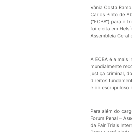
Vânia Costa Ramos
Carlos Pinto de Ab
(“ECBA”) para o t
foi eleita em Hels
Assembleia Geral 
A ECBA é a mais i
mundialmente reco
justiça criminal, 
direitos fundamen
e do escrupuloso r
Para além do cargo
Forum Penal – Ass
da Fair Trials Int