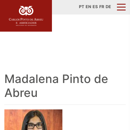
PT
EN
ES
FR
DE
Madalena Pinto de
Abreu