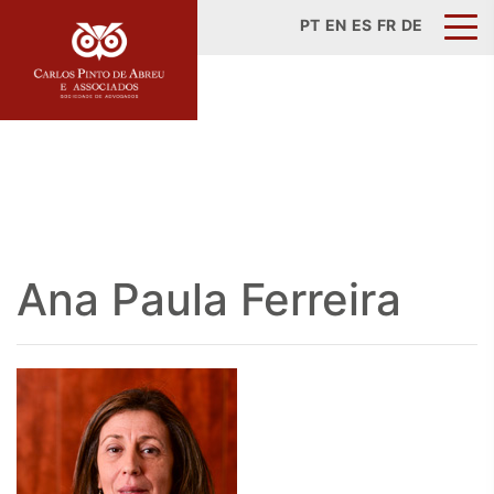
PT
EN
ES
FR
DE
Ana Paula Ferreira